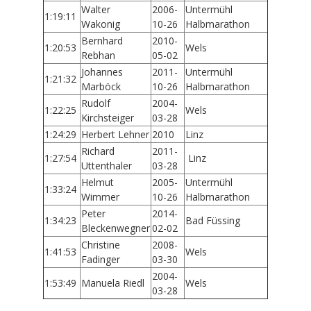
Walter
2006-
Untermühl
1:19:11
Wakonig
10-26
Halbmarathon
Bernhard
2010-
1:20:53
Wels
Rebhan
05-02
Johannes
2011-
Untermühl
1:21:32
Marböck
10-26
Halbmarathon
Rudolf
2004-
1:22:25
Wels
Kirchsteiger
03-28
1:24:29
Herbert Lehner
2010
Linz
Richard
2011-
1:27:54
Linz
Uttenthaler
03-28
Helmut
2005-
Untermühl
1:33:24
Wimmer
10-26
Halbmarathon
Peter
2014-
1:34:23
Bad Füssing
Bleckenwegner
02-02
Christine
2008-
1:41:53
Wels
Fadinger
03-30
2004-
1:53:49
Manuela Riedl
Wels
03-28