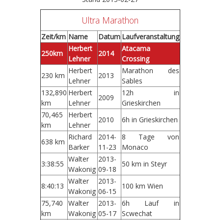
Ultra Marathon
Zeit/km
Name
Datum
Laufveranstaltung
Herbert
Atacama
250km
2014
Lehner
Crossing
Herbert
Marathon des
230 km
2013
Lehner
Sables
132,890
Herbert
12h in
2009
km
Lehner
Grieskirchen
70,465
Herbert
2010
6h in Grieskirchen
km
Lehner
Richard
2014-
8 Tage von
638 km
Barker
11-23
Monaco
Walter
2013-
3:38:55
50 km in Steyr
Wakonig
09-18
Walter
2013-
8:40:13
100 km Wien
Wakonig
06-15
75,740
Walter
2013-
6h Lauf in
km
Wakonig
05-17
Scwechat