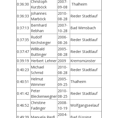
Christoph
2007-
0:36:30
Thalheim
Kurzböck
09-08
Johannes
2010-
0:36:33
Rieder Stadtlauf
Marböck
08-28
Bernhard
2007-
0:37:13
Bad Wimsbach
Rebhan
10-28
Rudolf
2006-
0:37:35
Rieder Stadtlauf
Kirchsteiger
08-26
Willibald
2005-
0:37:47
Rieder Stadtlauf
Buttinger
08-28
0:39:19
Herbert Lehner
2009
Kremsmünster
Michael
2010-
0:40:23
Rieder Stadtlauf
Schmid
08-28
Helmut
2005-
0:40:51
Thalheim
Wimmer
09-25
Peter
2010-
0:41:42
Rieder Stadtlauf
Bleckenwegner
08-25
Christine
2008-
0:46:52
Wolfgangseelauf
Fadinger
10-19
2004-
0:49:39
Manuela Riedl
Bad Füssing