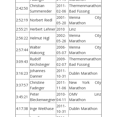
Christian
2011-
Thermenmarathon
2:42:50
Summereder
02-06
Bad Füssing
2001-
Vienna City
2:52:19
Norbert Riedl
05-20
Marathon
2:55:21
Herbert Lehner
2010
Linz
2002-
Vienna City
2:56:22
Helmut Higl
05-26
Marathon
Walter
2006-
Vienna City
2:57:44
Wakonig
05-07
Marathon
Rudolf
2009-
Thermenmarathon
3:09:43
Kirchsteiger
02-07
Bad Füssing
Johannes
2011-
3:16:23
Dublin Marathon
Danner
10-31
Christine
2011-
New York City
3:37:57
Fadinger
11-06
Marathon
Peter
2010-
OMV Linz
3:45:21
Bleckenwegner
04-11
Marathon
2011-
4:17:38
Inge Weithase
Dublin Marathon
10-31