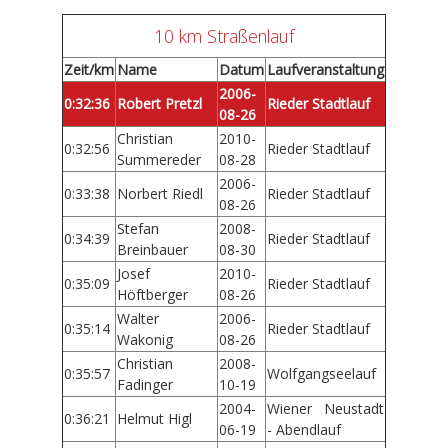
10 km Straßenlauf
Zeit/km
Name
Datum
Laufveranstaltung
2006-
0:32:36
Robert Pretzl
Rieder Stadtlauf
08-26
Christian
2010-
0:32:56
Rieder Stadtlauf
Summereder
08-28
2006-
0:33:38
Norbert Riedl
Rieder Stadtlauf
08-26
Stefan
2008-
0:34:39
Rieder Stadtlauf
Breinbauer
08-30
Josef
2010-
0:35:09
Rieder Stadtlauf
Höftberger
08-26
Walter
2006-
0:35:14
Rieder Stadtlauf
Wakonig
08-26
Christian
2008-
0:35:57
Wolfgangseelauf
Fadinger
10-19
2004-
Wiener Neustadt
0:36:21
Helmut Higl
06-19
- Abendlauf