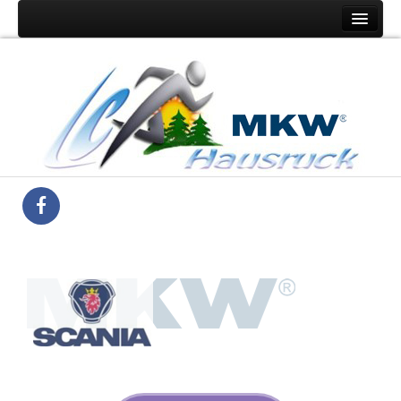
Home
Der Verein
Mitglieder
Laufkalender
Bestenliste
Informationen
Kontakt
Chronik
Mitglieder Login
Eintrag Mitglieder-Ergebnis
Hausruck Challenge
Medienberichte