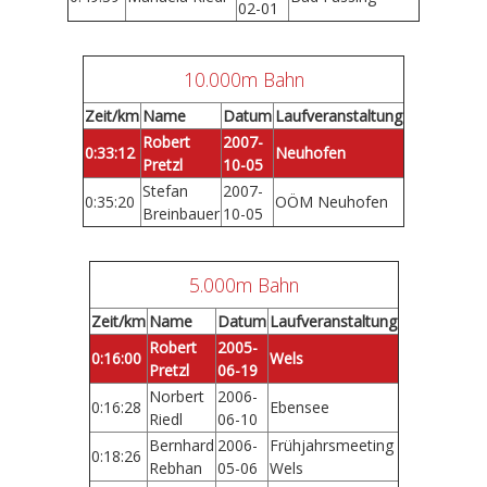
02-01
10.000m Bahn
Zeit/km
Name
Datum
Laufveranstaltung
Robert
2007-
0:33:12
Neuhofen
Pretzl
10-05
Stefan
2007-
0:35:20
OÖM Neuhofen
Breinbauer
10-05
5.000m Bahn
Zeit/km
Name
Datum
Laufveranstaltung
Robert
2005-
0:16:00
Wels
Pretzl
06-19
Norbert
2006-
0:16:28
Ebensee
Riedl
06-10
Bernhard
2006-
Frühjahrsmeeting
0:18:26
Rebhan
05-06
Wels