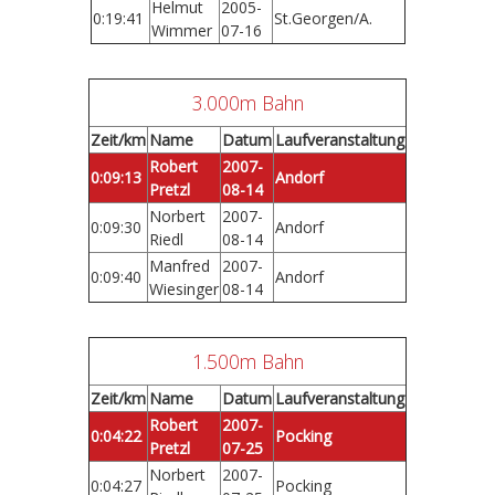
Helmut
2005-
0:19:41
St.Georgen/A.
Wimmer
07-16
3.000m Bahn
Zeit/km
Name
Datum
Laufveranstaltung
Robert
2007-
0:09:13
Andorf
Pretzl
08-14
Norbert
2007-
0:09:30
Andorf
Riedl
08-14
Manfred
2007-
0:09:40
Andorf
Wiesinger
08-14
1.500m Bahn
Zeit/km
Name
Datum
Laufveranstaltung
Robert
2007-
0:04:22
Pocking
Pretzl
07-25
Norbert
2007-
0:04:27
Pocking