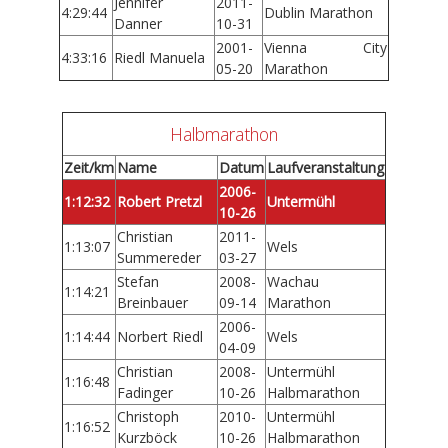
Jennifer
2011-
4:29:44
Dublin Marathon
Danner
10-31
2001-
Vienna City
4:33:16
Riedl Manuela
05-20
Marathon
Halbmarathon
Zeit/km
Name
Datum
Laufveranstaltung
2006-
1:12:32
Robert Pretzl
Untermühl
10-26
Christian
2011-
1:13:07
Wels
Summereder
03-27
Stefan
2008-
Wachau
1:14:21
Breinbauer
09-14
Marathon
2006-
1:14:44
Norbert Riedl
Wels
04-09
Christian
2008-
Untermühl
1:16:48
Fadinger
10-26
Halbmarathon
Christoph
2010-
Untermühl
1:16:52
Kurzböck
10-26
Halbmarathon