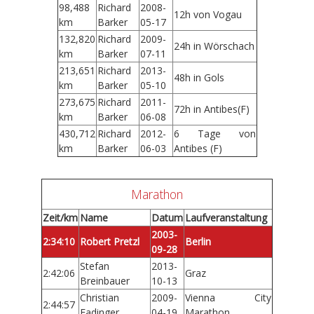
98,488
Richard
2008-
12h von Vogau
km
Barker
05-17
132,820
Richard
2009-
24h in Wörschach
km
Barker
07-11
213,651
Richard
2013-
48h in Gols
km
Barker
05-10
273,675
Richard
2011-
72h in Antibes(F)
km
Barker
06-08
430,712
Richard
2012-
6 Tage von
km
Barker
06-03
Antibes (F)
Marathon
Zeit/km
Name
Datum
Laufveranstaltung
2003-
2:34:10
Robert Pretzl
Berlin
09-28
Stefan
2013-
2:42:06
Graz
Breinbauer
10-13
Christian
2009-
Vienna City
2:44:57
Fadinger
04-19
Marathon